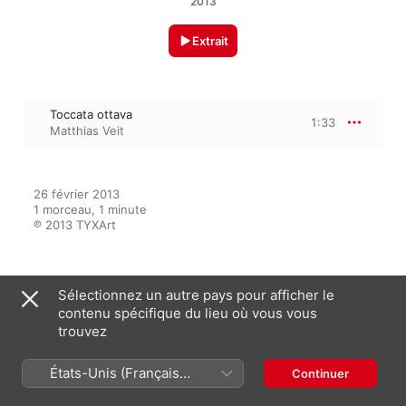
2013
Extrait
Toccata ottava
1:33
Matthias Veit
26 février 2013

1 morceau, 1 minute

℗ 2013 TYXArt
Sur l’album
Sélectionnez un autre pays pour afficher le
contenu spécifique du lieu où vous vous
trouvez
Micromania - 85 Piano
États-Unis (Français
Continuer
Miniatures
France)
Matthias Veit