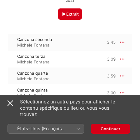
2021
Extrait
Canzona seconda
3:45
Michele Fontana
Canzona terza
3:09
Michele Fontana
Canzona quarta
3:59
Michele Fontana
Canzona quinta
3:00
Michele Fontana
Sélectionnez un autre pays pour afficher le
Canzona sesta
contenu spécifique du lieu où vous vous
2:47
Michele Fontana
trouvez
Canzona settima
2:24
États-Unis (Français
Continuer
Michele Fontana
France)