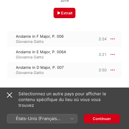
2019
Extrait
Andante in F Major, P. 006
2:24
Giovanna Gatto
Andante in E Major, P. 006A
3:21
Giovanna Gatto
Andante in D Major, P. 007
3:50
Giovanna Gatto
2 août 2019

Sélectionnez un autre pays pour afficher le
3 morceaux, 9 minutes

contenu spécifique du lieu où vous vous
℗ 2019 Toccata Classics
trouvez
États-Unis (Français
Continuer
France)
Sur l’album