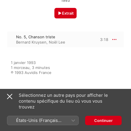
1993
Extrait
No. 5, Chanson triste
3:18
Bernard Kruysen
,
Noël Lee
1 janvier 1993

1 morceau, 3 minutes

℗ 1993 Auvidis France
Sur l’album
Sélectionnez un autre pays pour afficher le
contenu spécifique du lieu où vous vous
trouvez
Henri Duparc: Mélodies
États-Unis (Français
Continuer
Noël Lee
,
Danielle Galland
,
Bernard
France)
Kruysen