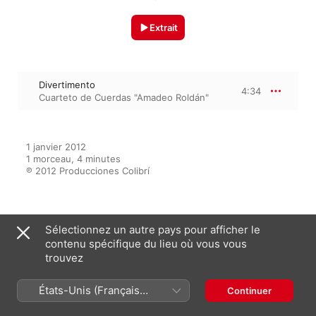
Extrait
Divertimento
4:34
Cuarteto de Cuerdas "Amadeo Roldán"
1 janvier 2012

1 morceau, 4 minutes

℗ 2012 Producciones Colibrí
Sur l’album
Sélectionnez un autre pays pour afficher le
contenu spécifique du lieu où vous vous
trouvez
Collage
États-Unis (Français
Cuarteto de Cuerdas "Amadeo
Continuer
Roldán"
France)