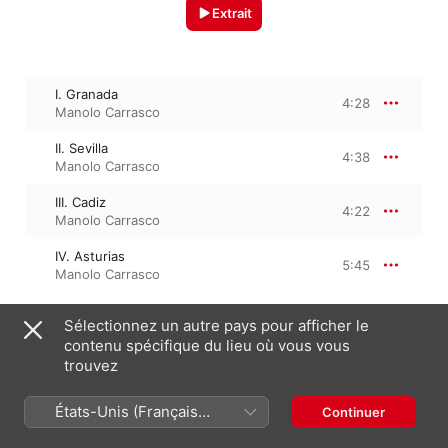
Extrait
I. Granada
4:28
Manolo Carrasco
II. Sevilla
4:38
Manolo Carrasco
III. Cadiz
4:22
Manolo Carrasco
IV. Asturias
5:45
Manolo Carrasco
Sélectionnez un autre pays pour afficher le
1 janvier 2009

contenu spécifique du lieu où vous vous
4 morceaux, 19 minutes

trouvez
℗ 2009 Eagle Records, SL
États-Unis (Français
Continuer
France)