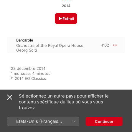
2014
Extrait
Barcarole
4:02
Orchestra of the Royal Opera House
,
Georg Solti
23 décembre 2014

1 morceau, 4 minutes

℗ 2014 EG Classics
Sélectionnez un autre pays pour afficher le
Sur l’album
contenu spécifique du lieu où vous vous
trouvez
États-Unis (Français
Continuer
Erotic Classical
France)
Multi-interprètes