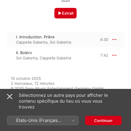
2025
Extrait
I. Introduction. Prière
4:30
Cappella Gabetta
,
Sol Gabetta
II. Boléro
7:42
Sol Gabetta
,
Cappella Gabetta
10 octobre 2025

2 morceaux, 12 minutes

℗ 2025 Sony Music Entertainment Germany GmbH
Sélectionnez un autre pays pour afficher le
contenu spécifique du lieu où vous vous
trouvez
Sur l’album
États-Unis (Français
Continuer
France)