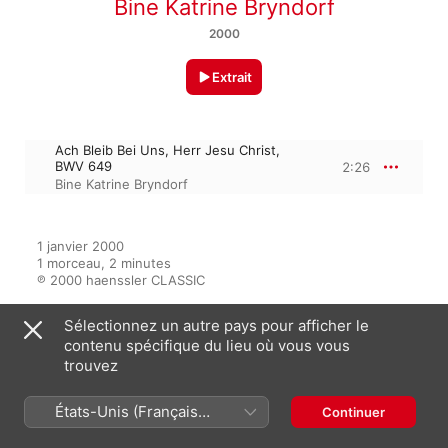
Bine Katrine Bryndorf
2000
Extrait
Ach Bleib Bei Uns, Herr Jesu Christ,
BWV 649
2:26
Bine Katrine Bryndorf
1 janvier 2000

1 morceau, 2 minutes

℗ 2000 haenssler CLASSIC
Sélectionnez un autre pays pour afficher le
contenu spécifique du lieu où vous vous
Sur l’album
trouvez
États-Unis (Français
Continuer
Bach, J.S.: Influences of Cantata,
France)
Concerto and Chamber Music