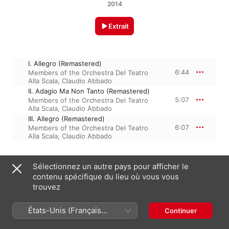
2014
Extrait
I. Allegro (Remastered)
6:44
Members of the Orchestra Del Teatro
Alla Scala
,
Claudio Abbado
II. Adagio Ma Non Tanto (Remastered)
5:07
Members of the Orchestra Del Teatro
Alla Scala
,
Claudio Abbado
III. Allegro (Remastered)
6:07
Members of the Orchestra Del Teatro
Alla Scala
,
Claudio Abbado
Sélectionnez un autre pays pour afficher le
4 juin 2014

contenu spécifique du lieu où vous vous
3 morceaux, 17 minutes

℗ This product 2014 Sony Music Entertainment Italy S.p.A.
trouvez
États-Unis (Français
Continuer
France)
Sur l’album