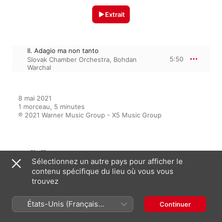
Extrait
II. Adagio ma non tanto
5:50
Slovak Chamber Orchestra
,
Bohdan
Warchal
8 mai 2021

1 morceau, 5 minutes

℗ 2021 Warner Music Group - X5 Music Group
Sur l’album
Sélectionnez un autre pays pour afficher le
contenu spécifique du lieu où vous vous
trouvez
Stress Free Classical
Multi-interprètes
États-Unis (Français
Continuer
France)