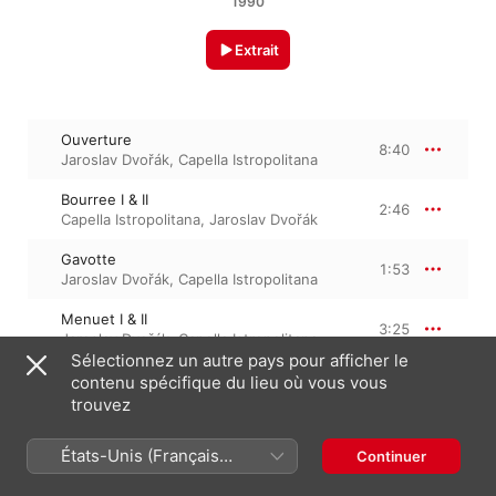
1990
Extrait
Ouverture
8:40
Jaroslav Dvořák
,
Capella Istropolitana
Bourree I & II
2:46
Capella Istropolitana
,
Jaroslav Dvořák
Gavotte
1:53
Jaroslav Dvořák
,
Capella Istropolitana
Menuet I & II
3:25
Jaroslav Dvořák
,
Capella Istropolitana
Sélectionnez un autre pays pour afficher le
Rejouissance
contenu spécifique du lieu où vous vous
2:34
Jaroslav Dvořák
,
Capella Istropolitana
,
trouvez
GIA Publications, Inc.
États-Unis (Français
Continuer
24 octobre 1990

France)
5 morceaux, 19 minutes
