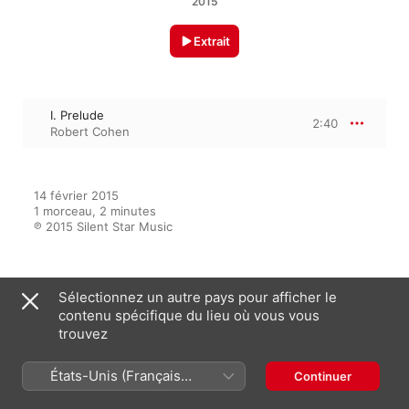
2015
Extrait
I. Prelude
2:40
Robert Cohen
14 février 2015

1 morceau, 2 minutes

℗ 2015 Silent Star Music
Sur l’album
Sélectionnez un autre pays pour afficher le
contenu spécifique du lieu où vous vous
trouvez
Relaxing Exam Study Music
États-Unis (Français
Continuer
Multi-interprètes
France)