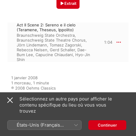
Extrait
Act II Scene 2: Sereno e il cielo
(Teramene, Theseus, Ippolito)
Braunschweig State Orchestra
,
Braunschweig State Theatre Chorus
,
1:04
Jörn Lindemann
,
Tomasz Zagorski
,
Rebecca Nelsen
,
Gerd Schaller
,
Dae-
Bum Lee
,
Capucine Chiaudani
,
Hyo-Jin
Shin
1 janvier 2008

1 morceau, 1 minute

℗ 2008 Oehms Classics
Sélectionnez un autre pays pour afficher le
contenu spécifique du lieu où vous vous
trouvez
Sur l’album
États-Unis (Français
Continuer
France)
Mayr, S.: Fedra [Opera]