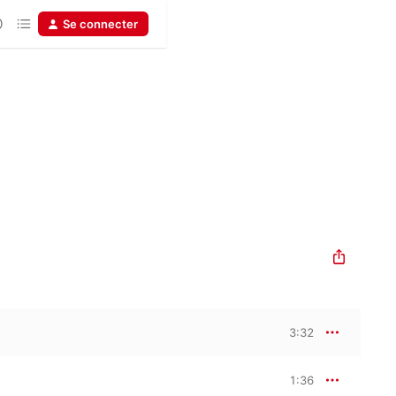
Se connecter
3:32
1:36