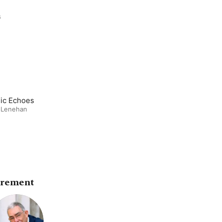
s
ic Echoes
 Lenehan
trement