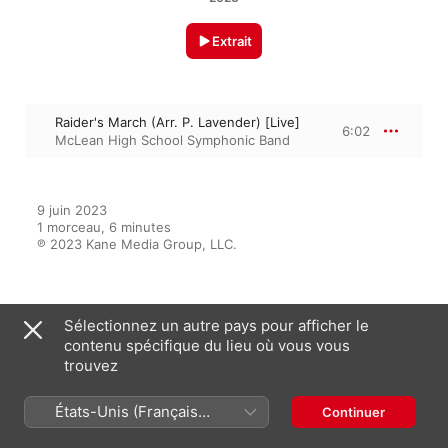
Extrait
Raider's March (Arr. P. Lavender) [Live]
6:02
McLean High School Symphonic Band
9 juin 2023

1 morceau, 6 minutes

℗ 2023 Kane Media Group, LLC.
Sur l’album
Sélectionnez un autre pays pour afficher le
contenu spécifique du lieu où vous vous
trouvez
McLean High School 2023
Spring Band Concert (Live)
États-Unis (Français
Continuer
McLean High School Symphonic
France)
Band
,
McLean High School Wind