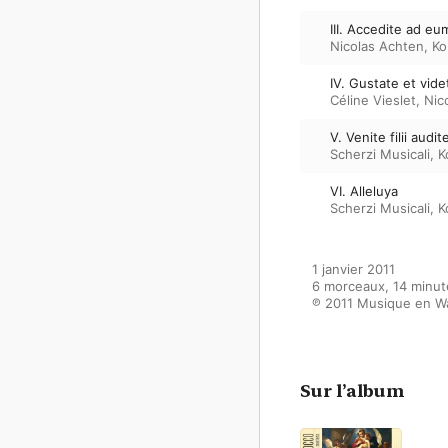
III. Accedite ad eu
Nicolas Achten
,
Ko
IV. Gustate et vide
Céline Vieslet
,
Nic
V. Venite filii audi
Scherzi Musicali
,
K
VI. Alleluya
Scherzi Musicali
,
K
1 janvier 2011

6 morceaux, 14 minut
℗ 2011 Musique en Wa
Sur l’album