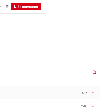
Se connecter
3:37
4:40