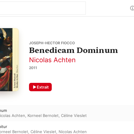
JOSEPH-HECTOR FIOCCO
Benedicam Dominum
Nicolas Achten
2011
Extrait
inum
icolas Achten
,
Korneel Bernolet
,
Céline Vieslet
bitur
orneel Bernolet
,
Céline Vieslet
,
Nicolas Achten