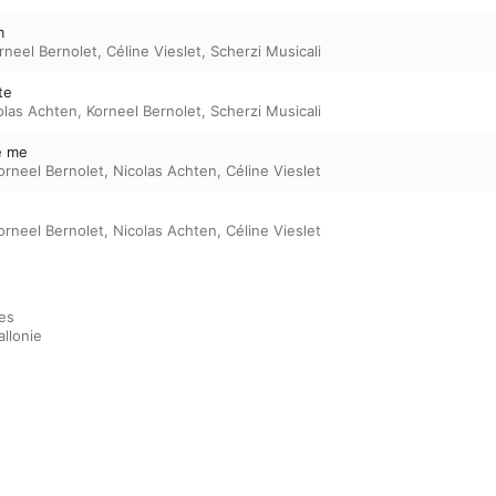
m
rneel Bernolet
,
Céline Vieslet
,
Scherzi Musicali
te
olas Achten
,
Korneel Bernolet
,
Scherzi Musicali
te me
orneel Bernolet
,
Nicolas Achten
,
Céline Vieslet
orneel Bernolet
,
Nicolas Achten
,
Céline Vieslet
es

llonie