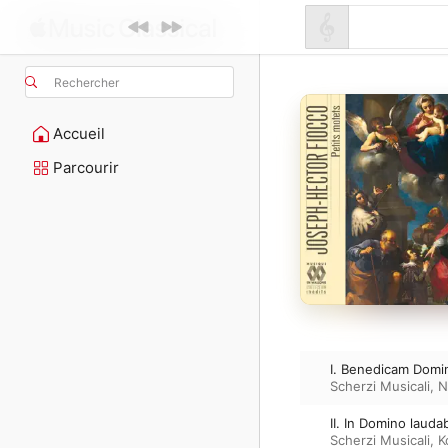
Rechercher
Accueil
Parcourir
I. Benedicam Dom
Scherzi Musicali
,
N
II. In Domino lauda
Scherzi Musicali
,
K