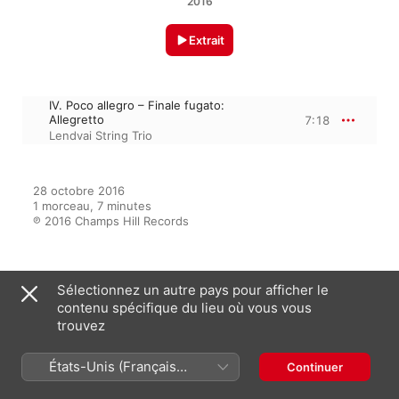
2016
Extrait
IV. Poco allegro – Finale fugato:
Allegretto
7:18
Lendvai String Trio
28 octobre 2016

1 morceau, 7 minutes

℗ 2016 Champs Hill Records
Sur l’album
Sélectionnez un autre pays pour afficher le
contenu spécifique du lieu où vous vous
trouvez
Röntgen: Trios Nos. 13-16
États-Unis (Français
Continuer
Lendvai String Trio
France)