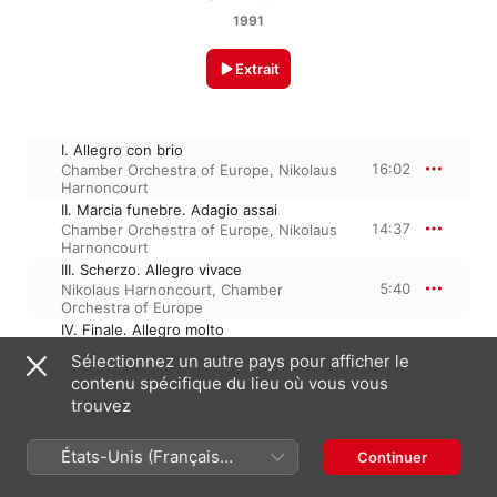
1991
Extrait
I. Allegro con brio
16:02
Chamber Orchestra of Europe
,
Nikolaus
Harnoncourt
II. Marcia funebre. Adagio assai
14:37
Chamber Orchestra of Europe
,
Nikolaus
Harnoncourt
III. Scherzo. Allegro vivace
5:40
Nikolaus Harnoncourt
,
Chamber
Orchestra of Europe
IV. Finale. Allegro molto
11:30
Chamber Orchestra of Europe
,
Nikolaus
Sélectionnez un autre pays pour afficher le
Harnoncourt
contenu spécifique du lieu où vous vous
trouvez
1 janvier 1991

États-Unis (Français
4 morceaux, 47 minutes

Continuer
℗ 1991 Teldec Classics International GMBH
France)