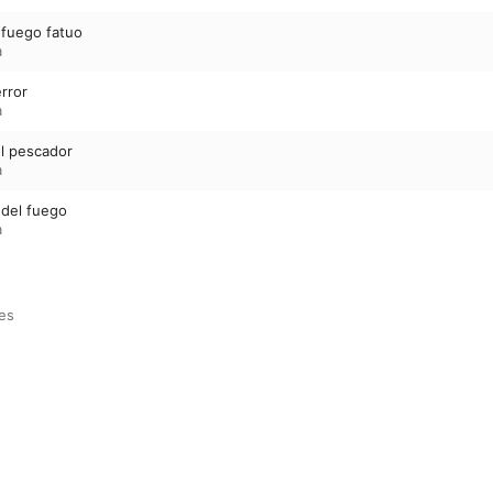
l fuego fatuo
a
error
a
l pescador
a
 del fuego
a
es
