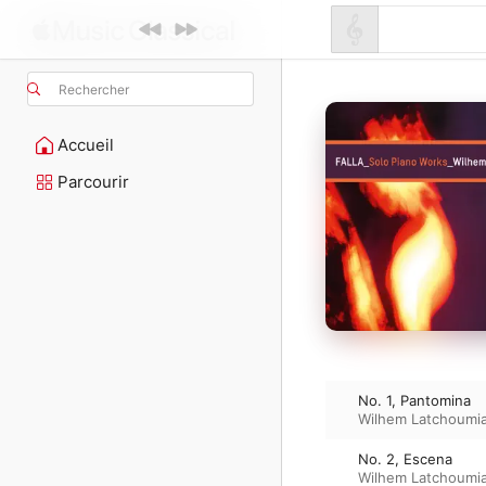
Rechercher
Accueil
Parcourir
No. 1, Pantomina
Wilhem Latchoumi
No. 2, Escena
Wilhem Latchoumi