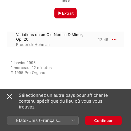
1995
Extrait
Variations on an Old Noel in D Minor,
Op. 20
12:46
Frederick Hohman
1 janvier 1995

1 morceau, 12 minutes

℗ 1995 Pro Organo
Sur l’album
Sélectionnez un autre pays pour afficher le
contenu spécifique du lieu où vous vous
trouvez
Forever Methuen
États-Unis (Français
Continuer
Frederick Hohman
France)