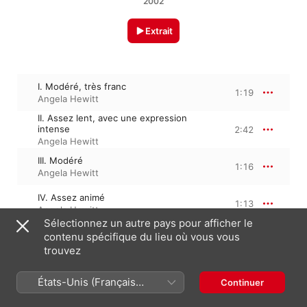
2002
Extrait
I. Modéré, très franc
1:19
Angela Hewitt
II. Assez lent, avec une expression
intense
2:42
Angela Hewitt
III. Modéré
1:16
Angela Hewitt
IV. Assez animé
1:13
Angela Hewitt
Sélectionnez un autre pays pour afficher le
V. Presque lent, dans un sentiment
contenu spécifique du lieu où vous vous
intime
1:26
trouvez
Angela Hewitt
VI. Vif
0:38
États-Unis (Français
Continuer
Angela Hewitt
France)