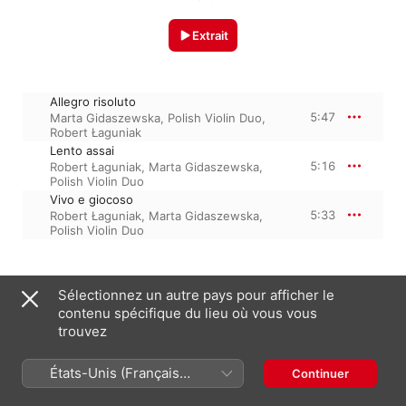
Extrait
Allegro risoluto
5:47
Marta Gidaszewska
,
Polish Violin Duo
,
Robert Łaguniak
Lento assai
5:16
Robert Łaguniak
,
Marta Gidaszewska
,
Polish Violin Duo
Vivo e giocoso
5:33
Robert Łaguniak
,
Marta Gidaszewska
,
Polish Violin Duo
28 novembre 2025

Sélectionnez un autre pays pour afficher le
3 morceaux, 16 minutes

contenu spécifique du lieu où vous vous
℗ 2025 SPMK
trouvez
États-Unis (Français
Continuer
Sur l’album
France)