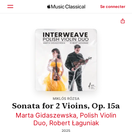
Se connecter
Accueil
Parcourir
Rechercher
MIKLÓS RÓZSA
Sonata for 2 Vioins, Op. 15a
Marta Gidaszewska
,
Polish Violin
Duo
,
Robert Łaguniak
2025