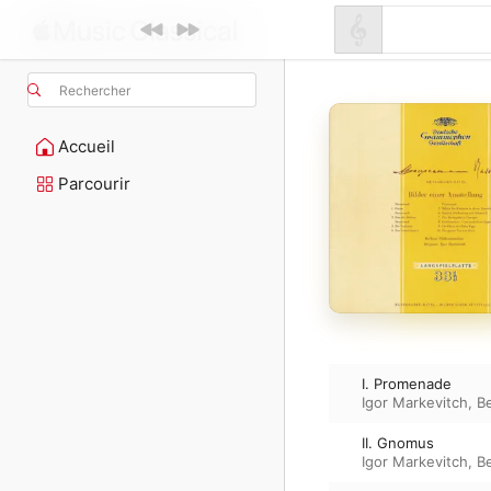
Rechercher
Accueil
Parcourir
I. Promenade
Igor Markevitch
,
Be
II. Gnomus
Igor Markevitch
,
Be