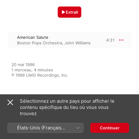
Extrait
American Salute
4:31
Boston Pops Orchestra
,
John Williams
20 mai 1996

1 morceau, 4 minutes

℗ 1996 UMG Recordings, Inc.
Sur l’album
Sélectionnez un autre pays pour afficher le
contenu spécifique du lieu où vous vous
trouvez
Salute To America
États-Unis (Français
Boston Pops Orchestra
,
John
Continuer
Williams
France)