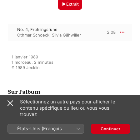
Extrait
No. 4, Frühlingsruhe
2:08
Othmar Schoeck
,
Silvia Gähwiller
1 janvier 1989

1 morceau, 2 minutes

℗ 1989 Jecklin
Sur l’album
Sélectionnez un autre pays pour afficher le
contenu spécifique du lieu où vous vous
Zürcher Liederbuch 1986 und
trouvez
Lieder von Othmar Schoeck
Elisabeth Geri
,
Kathrin Graf
,
Kurt
États-Unis (Français
Widmer
Continuer
France)