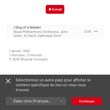
Extrait
I Sing of a Maiden
3:06
Royal Philharmonic Orchestra
,
John
Scott
,
St Paul's Cathedral Choir
1 janvier 1992

1 morceau, 3 minutes

℗ 2016 Musical Concepts
Sur l’album
Sélectionnez un autre pays pour afficher le
contenu spécifique du lieu où vous vous
trouvez
Our Christmas Sequence
États-Unis (Français
St Paul's Cathedral Choir
,
John
Continuer
Scott
,
Royal Philharmonic Orchestra
France)