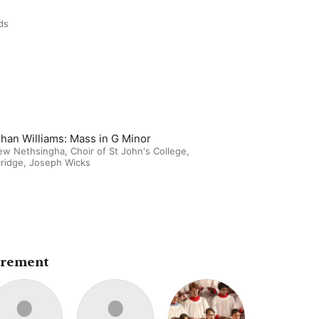
ds
han Williams: Mass in G Minor
ew Nethsingha
,
Choir of St John's College,
ridge
,
Joseph Wicks
trement