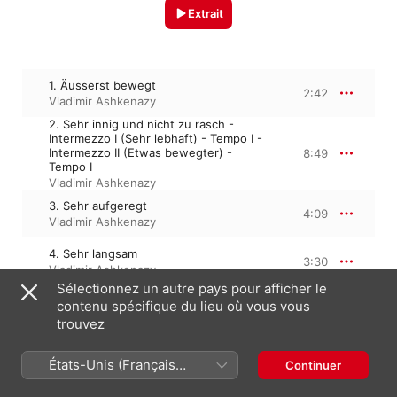
Extrait
1. Äusserst bewegt
2:42
Vladimir Ashkenazy
2. Sehr innig und nicht zu rasch -
Intermezzo I (Sehr lebhaft) - Tempo I -
Intermezzo II (Etwas bewegter) -
8:49
Tempo I
Vladimir Ashkenazy
3. Sehr aufgeregt
4:09
Vladimir Ashkenazy
4. Sehr langsam
3:30
Vladimir Ashkenazy
Sélectionnez un autre pays pour afficher le
5. Sehr lebhaft
contenu spécifique du lieu où vous vous
2:57
Vladimir Ashkenazy
trouvez
6. Sehr langsam
3:39
États-Unis (Français
Continuer
Vladimir Ashkenazy
France)