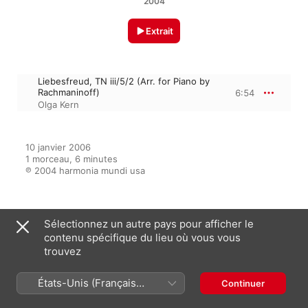
2004
Extrait
Liebesfreud, TN iii/5/2 (Arr. for Piano by
Rachmaninoff)
6:54
Olga Kern
10 janvier 2006

1 morceau, 6 minutes

℗ 2004 harmonia mundi usa
Sur l’album
Sélectionnez un autre pays pour afficher le
contenu spécifique du lieu où vous vous
trouvez
Rachmaninov: Transcriptions;
États-Unis (Français
Continuer
Corelli Variations
France)
Olga Kern