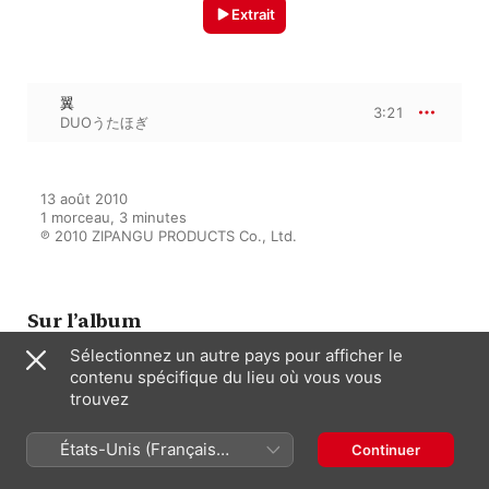
Extrait
翼
3:21
DUOうたほぎ
13 août 2010

1 morceau, 3 minutes

℗ 2010 ZIPANGU PRODUCTS Co., Ltd.
Sur l’album
Sélectionnez un autre pays pour afficher le
contenu spécifique du lieu où vous vous
trouvez
POP SONG
DUOうたほぎ
États-Unis (Français
Continuer
France)