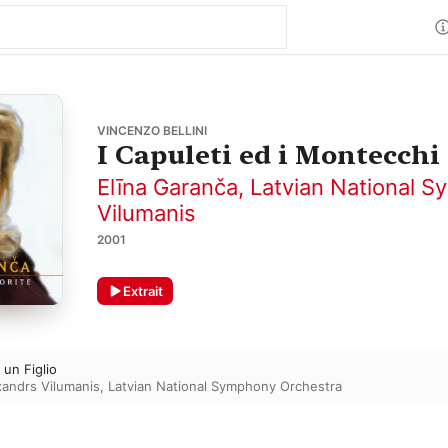
VINCENZO BELLINI
I Capuleti ed i Montecchi
Elīna Garanča
,
Latvian National 
Vilumanis
2001
Extrait
un Figlio
xandrs Vilumanis
,
Latvian National Symphony Orchestra