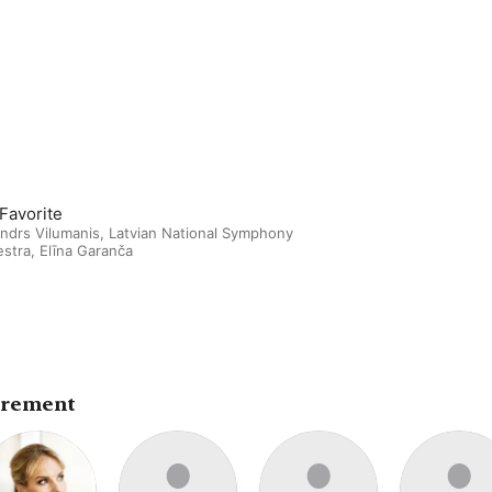
 Favorite
ndrs Vilumanis
,
Latvian National Symphony
estra
,
Elīna Garanča
trement