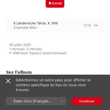
Extrait
6 Ländlerische Tänze, K. 606
5:10
Ensemble Wien
26 juillet 2000

1 morceau, 5 minutes

℗ 1998 Koch Classics GmbH/Schwann
Sur l’album
Sélectionnez un autre pays pour afficher le
contenu spécifique du lieu où vous vous
Mozart: March-Divertimento-
trouvez
Six German Dances
Ronald Janezic
,
Willibald Janezic
,
États-Unis (Français
Ensemble Wien
Continuer
France)