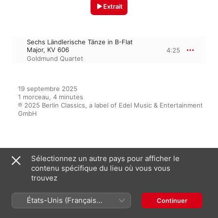
Extrait
Sechs Ländlerische Tänze in B-Flat
Major, KV 606
4:25
Goldmund Quartet
19 septembre 2025

1 morceau, 4 minutes

℗ 2025 Berlin Classics, a label of Edel Music & Entertainment 
GmbH
Sur l’album
Sélectionnez un autre pays pour afficher le
contenu spécifique du lieu où vous vous
trouvez
Dahoam
États-Unis (Français
Goldmund Quartet
Continuer
France)