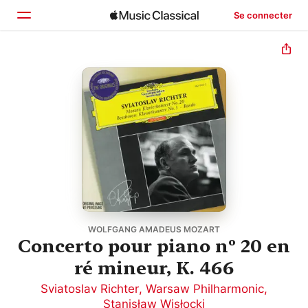
Se connecter
Accueil
Parcourir
Rechercher
WOLFGANG AMADEUS MOZART
Concerto pour piano nº 20 en
ré mineur, K. 466
Sviatoslav Richter
,
Warsaw Philharmonic
,
Stanisław Wisłocki