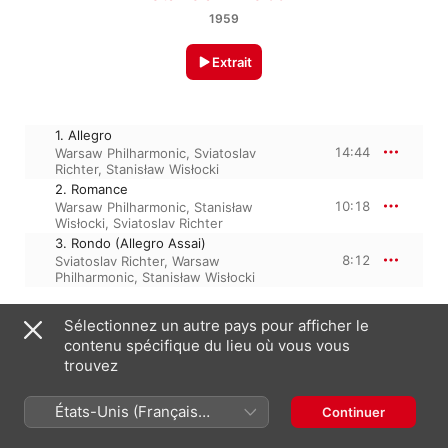
1959
Extrait
1. Allegro
14:44
Warsaw Philharmonic
,
Sviatoslav
Richter
,
Stanisław Wisłocki
2. Romance
10:18
Warsaw Philharmonic
,
Stanisław
Wisłocki
,
Sviatoslav Richter
3. Rondo (Allegro Assai)
8:12
Sviatoslav Richter
,
Warsaw
Philharmonic
,
Stanisław Wisłocki
Sélectionnez un autre pays pour afficher le
1 janvier 2001

contenu spécifique du lieu où vous vous
3 morceaux, 33 minutes

trouvez
℗ This Compilation 2001 Deutsche Grammophon GmbH, 
Berlin
États-Unis (Français
Continuer
France)