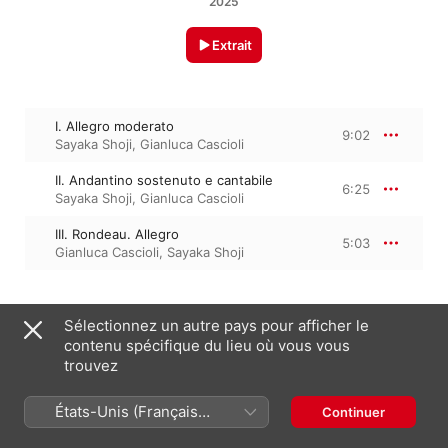
2025
Extrait
I. Allegro moderato
9:02
Sayaka Shoji
,
Gianluca Cascioli
II. Andantino sostenuto e cantabile
6:25
Sayaka Shoji
,
Gianluca Cascioli
III. Rondeau. Allegro
5:03
Gianluca Cascioli
,
Sayaka Shoji
14 février 2025

Sélectionnez un autre pays pour afficher le
3 morceaux, 20 minutes

contenu spécifique du lieu où vous vous
℗ 2025 Outhere Music France
trouvez
États-Unis (Français
Continuer
France)
Sur l’album