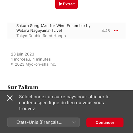
Extrait
Sakura Song (Arr. for Wind Ensemble by
Wataru Nagayama) [Live]
4:48
Tokyo Double Reed Honpo
23 juin 2023

1 morceau, 4 minutes

℗ 2023 Myo-on-sha Inc.
Sur l’album
Sélectionnez un autre pays pour afficher le
contenu spécifique du lieu où vous vous
trouvez
Live! (Live)
Tokyo Double Reed Honpo
États-Unis (Français
Continuer
France)