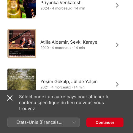
Priyanka Venkatesh
2024 · 4 morceaux · 14 min
Atilla Aldemir, Sevki Karayel
2010 · 4 morceaux · 14 min
Yeşim Gökalp, Jülide Yalçın
2021 · 4 morceaux · 14 min
Sélectionnez un autre pays pour afficher le
contenu spécifique du lieu où vous vous
trouvez
Birsen Ulucan, Özcan Ulucan
États-Unis (Français
Continuer
2013 · 4 morceaux · 14 min
France)