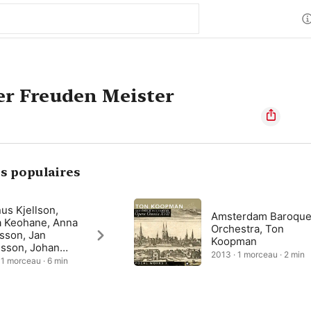
er Freuden Meister
s populaires
us Kjellson,
Amsterdam Baroqu
a Keohane, Anna
Orchestra, Ton
sson, Jan
Koopman
esson, Johan
2013 · 1 morceau · 2 min
eroth, Goteborg
 1 morceau · 6 min
que Arts
mble