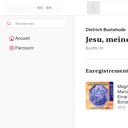
Rechercher
Dietrich Buxtehude
Jesu, mein
Accueil
Parcourir
BuxWV 61
Enregistrement
Magn
Mari
Einar
Borj
Lind
2010 ·
Baro
Ense