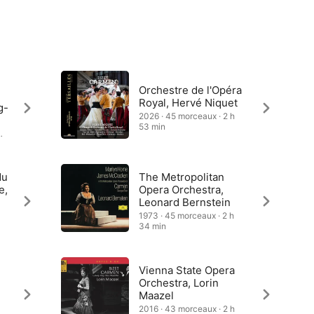
Orchestre de l'Opéra
Royal, Hervé Niquet
g-
2026 · 45 morceaux · 2 h
53 min
du
The Metropolitan
e,
Opera Orchestra,
Leonard Bernstein
1973 · 45 morceaux · 2 h
34 min
Vienna State Opera
n
Orchestra, Lorin
Maazel
2016 · 43 morceaux · 2 h