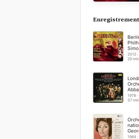
nouvelles controverses 
façons de cadrer l’actio
enjeux plus égalitaires 
Enregistrement
Berli
Philh
Simo
2012 ·
29 min
Lond
Orche
Abba
1978 ·
37 mi
Orche
natio
Geor
1964 ·