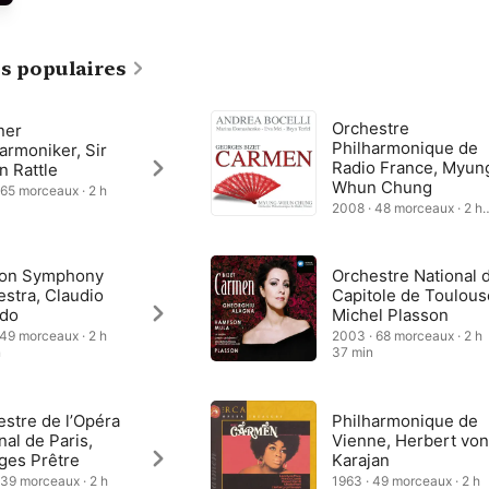
à l’ère du mouvement #MeToo, les réalisateurs ont trouvé d’autres 
n captivante de l’opéra pour refléter la politique de genre et les 
du XXIe siècle.
s populaires
Orchestre
ner
Philharmonique de
armoniker, Sir
Radio France, Myun
n Rattle
Whun Chung
 65 morceaux · 2 h
2008 · 48 morceaux · 2 h
18 min
on Symphony
Orchestre National 
stra, Claudio
Capitole de Toulous
do
Michel Plasson
 49 morceaux · 2 h
2003 · 68 morceaux · 2 h
n
37 min
stre de l’Opéra
Philharmonique de
nal de Paris,
Vienne, Herbert vo
ges Prêtre
Karajan
 39 morceaux · 2 h
1963 · 49 morceaux · 2 h