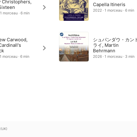
 Christophers,
Capella Itineris
Sixteen
2022 · 1 morceau · 6 min
 1 morceau · 6 min
ew Carwood,
シュパンダウ・カン
ardinall's
ライ, Martin
ck
Behrmann
 1 morceau · 6 min
2026 · 1 morceau · 3 min
 (UK)