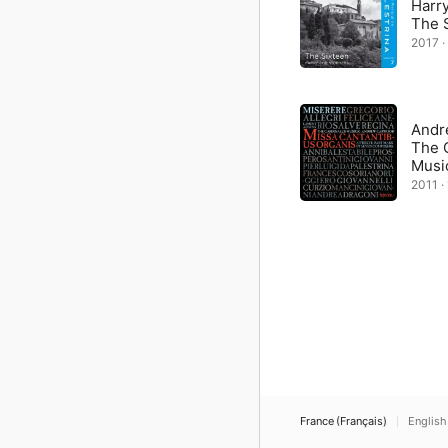
Harry
The 
2017 ·
Andr
The C
Musi
2011 ·
France (Français)
English