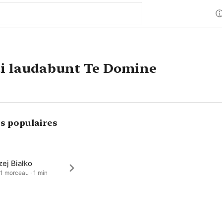
i laudabunt Te Domine
s populaires
ej Białko
 1 morceau · 1 min