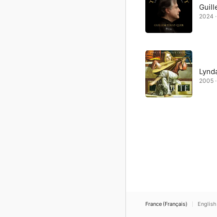
Guil
2024 ·
Lynd
2005 ·
France (Français)
English