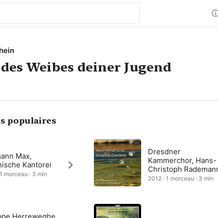
hein
 des Weibes deiner Jugend
s populaires
Dresdner
ann Max,
Kammerchor, Hans-
nische Kantorei
Christoph Rademan
 1 morceau · 3 min
2012 · 1 morceau · 3 min
ippe Herreweghe,