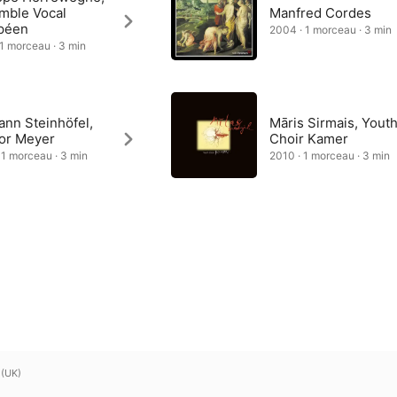
mble Vocal
Manfred Cordes
péen
2004 · 1 morceau · 3 min
 1 morceau · 3 min
ann Steinhöfel,
Māris Sirmais, Yout
or Meyer
Choir Kamer
 1 morceau · 3 min
2010 · 1 morceau · 3 min
 (UK)