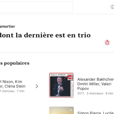
smortier
ont la dernière est en trio
s populaires
Alexander Bakhchie
l Nixon, Kim
Dmitri Miller, Valeri
r, Cléna Stein
Popov
 1 morceau · 7 min
2011 · 3 morceaux · 8 min
Simon Pierre, Lucile