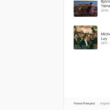
Björ
Yama
2016 ·
Mich
Luy
1977 ·
France (Français)
English