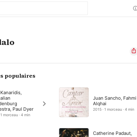
dalo
s populaires
Kanaridis,
alian
Juan Sancho, Fahmi
denburg
Alqhai
stra, Paul Dyer
2015 · 1 morceau · 4 min
 1 morceau · 4 min
Catherine Padaut,