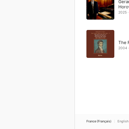
Gera
Horo
2025 ·
The F
2004 ·
France (Français)
English