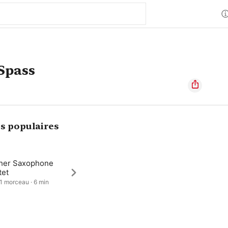
Spass
s populaires
her Saxophone
tet
 1 morceau · 6 min