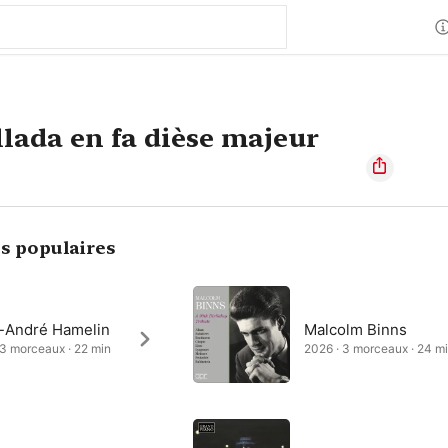
lada en fa dièse majeur
s populaires
-André Hamelin
Malcolm Binns
 3 morceaux · 22 min
2026 · 3 morceaux · 24 m